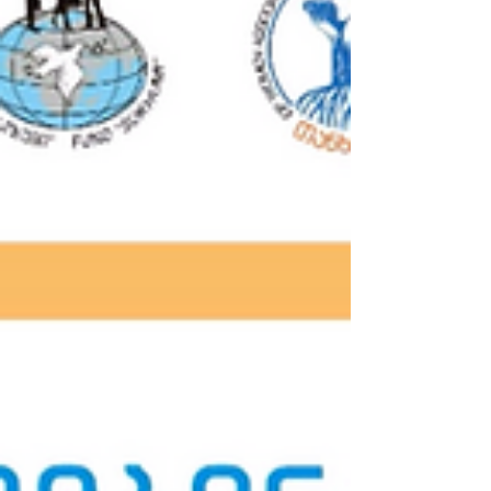
სოფლებში მცხოვრებმა ქალებმა -
სათემო მუშაკებმა, თვითდახმარების
ჯგუფების წევრებმა და „მშვიდობის
ელჩი ქალებისა და ახალგაზრდების
ქსელის“ წარმომადგენლებმა -
საკუთარი მიღწევები და დაგროვილი
გამოცდილება წარადგინეს. 🙌
გაეროს ქალთა ორგანიზაცია, დიდი
ბრიტანეთის მთავრობის ფ