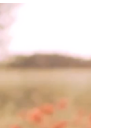
მშვიდობისა და ადგილობრივი თემის
გაძლიერებისთვის“ ფარგლებში
ადგილობრივი ქალები აქტიურად
ერთვებიან საკუთარი თემების
განვითარებაში და ახორციელებენ
ინიციატივებს, რომლებიც პასუხობს
რეალურ საჭიროებებს. 📌მათი
ჩართულობით უკვე არაერთი
პრობლემა გადაიჭრა და
განხორციელდა მნიშვნელოვანი
სათემო აქტივობები სოციალურ და
ინფრასტრუქტურულ
მიმართულებებში. 📌ვიდეოში ნახავთ
კონკრეტულ მაგალითებს, როგორ
ერთიანდებიან ქალები, მუშაობენ
საკუთარ თემებში არსებულ
გამოწვევებზე დ