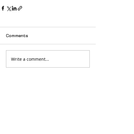
Comments
Write a comment...
© 2025 იძულებით გადაადგილებულ
ქალთა ასოციაცია "თანხმობა"
მთავარი
სიახლეები
ჩვენს შესახებ