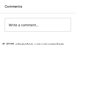
Comments
Write a comment...
© 2025 იძულებით გადაადგილებულ
ქალთა ასოციაცია "თანხმობა"
მთავარი
სიახლეები
ჩვენს შესახებ
პუბლიკაციები
პროექტები