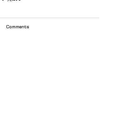
Comments
Write a comment...
© 2025 იძულებით გადაადგილებულ
ქალთა ასოციაცია "თანხმობა"
მთავარი
სიახლეები
ჩვენს შესახებ