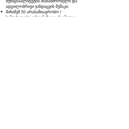
მუნიციპალიტეტის თანამშრომელი და
ადგილობრივი ჯანდაცვის მუშაკი;
მინიმუმ 50 არასამთავრობო /
სამოქალაქო ორგანიზაცია რომელიც
დაკავშირებულია ხანდაზმულთა
სფეროსთან;
სამიზნე მუნიციპალიტეტების
ადგილობრივი მოსახლეობა სარგებლობს
პროგრამის ღონისძიებებით.
ინფორმაცია პროექტის შესახებ
პროეტის ხანგრძლივობა: იანვარი 2024 -
დეკემბერი 2026.
პროექტი ხორციელდება Hilfswerk
International-ის მიერ
www.hilfswerk.at/international/en
პარტნიორებთან იძულებით
გადაადგილებულ ქალთა ასოციაცია
„თანხმობა“, „მხარდაჭერის სახლი“,
„საქართველოს სოციალურ მუშაკთა
ასოციაცია“, „საქართველოს