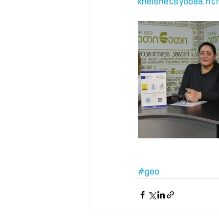
khelshetsyobaa.ht
#geo