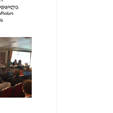
ადგილე, 
ორისო 
ს 