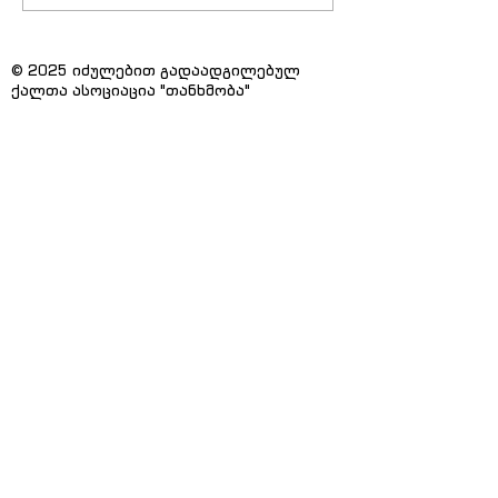
© 2025 იძულებით გადაადგილებულ
ქალთა ასოციაცია "თანხმობა"
მთავარი
სიახლეები
ჩვენს შესახებ
პუბლიკაციები
პროექტები
დაგვიკავშირდით