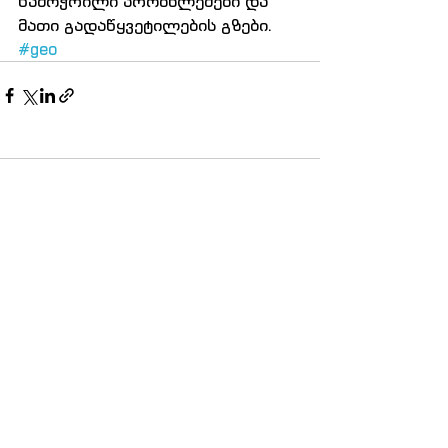
წამოჭრილი პრობნლემები და 
მათი გადაწყვეტილების გზები.
#geo
Comments
Write a comment...
© 2025 იძულებით გადაადგილებულ
ქალთა ასოციაცია "თანხმობა"
მთავარი
სიახლეები