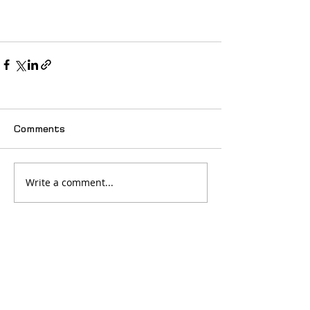
Comments
Write a comment...
© 2025 იძულებით გადაადგილებულ
ქალთა ასოციაცია "თანხმობა"
მთავარი
სიახლეები