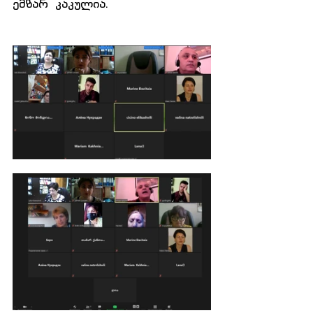
ემზარ  კაკულია.