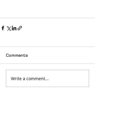
Comments
Write a comment...
© 2025 იძულებით გადაადგილებულ
ქალთა ასოციაცია "თანხმობა"
მთავარი
სიახლეები